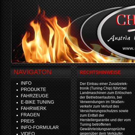
NAVIGATON
RECHTSHINWEISE
INFO
Der Einbau einer Zusatzelek-
tronik (Tuning Chip) führt bei
PRODUKTE
Landmaschinen zum Erlöschen
FAHRZEUGE
der Betriebserlaubnis, bei
E-BIKE TUNING
Verwendungen im Straßen-
verkehr zum Verlust des
FAHRWERK
Versicherungsschutzes sowie
FRAGEN
zum Entfall der
Herstellergarantie und der vom
PREIS
Tuning betroffenen
INFO-FORMULAR
Gewährleistungsansprüche
VIDEO
gegenüber dem Verkäufer.