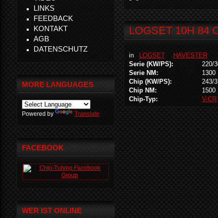
LINKS
FEEDBACK
KONTAKT
LOGSET 10H 84 C
AGB
DATENSCHUTZ
in
LOGSET
HAVESTER
Serie (KW/PS):
220/3
Serie NM:
1300
Chip (KW/PS):
243/3
MORE LANGUAGES
Chip NM:
1500
Chip-Typ:
V-CR
Powered by
Translate
FACEBOOK
WER IST ONLINE