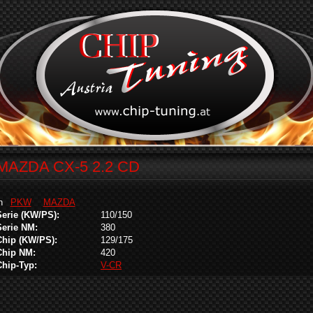
MAZDA CX-5 2.2 CD
in
PKW
MAZDA
Serie (KW/PS):
110/150
Serie NM:
380
Chip (KW/PS):
129/175
Chip NM:
420
Chip-Typ:
V-CR