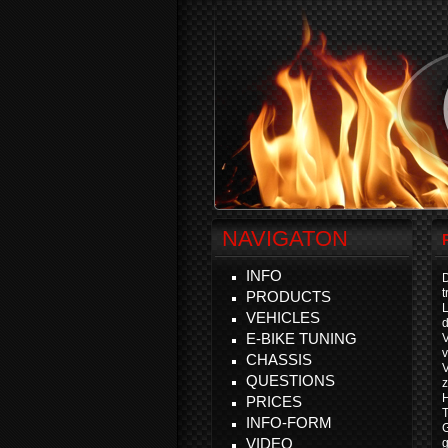
NAVIGATON
INFO
D
t
PRODUCTS
VEHICLES
d
E-BIKE TUNING
v
CHASSIS
V
QUESTIONS
z
H
PRICES
T
INFO-FORM
VIDEO
g