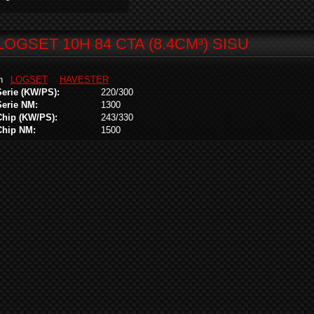
LOGSET 10H 84 CTA (8.4CM³) SISU
in
LOGSET
HAVESTER
Serie (KW/PS):
220/300
Serie NM:
1300
Chip (KW/PS):
243/330
Chip NM:
1500