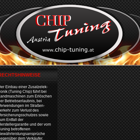
RECHTSHINWEISE
er Einbau einer Zusatzelek-
ronik (Tuning Chip) führt bei
Landmaschinen zum Erlöschen
er Betriebserlaubnis, bei
Verwendungen im Straßen-
erkehr zum Verlust des
ersicherungsschutzes sowie
um Entfall der
erstellergarantie und der vom
uning betroffenen
Gewährleistungsansprüche
egenüber dem Verkäufer.