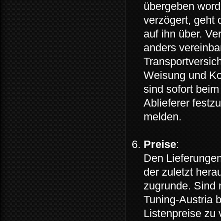
übergeben worde
verzögert, geht 
auf ihn über. V
anders vereinba
Transportversic
Weisung und Ko
sind sofort bei
Ablieferer festz
melden.
Preise
:
Den Lieferungen 
der zuletzt hera
zugrunde. Sind n
Tuning-Austria b
Listenpreise zu 