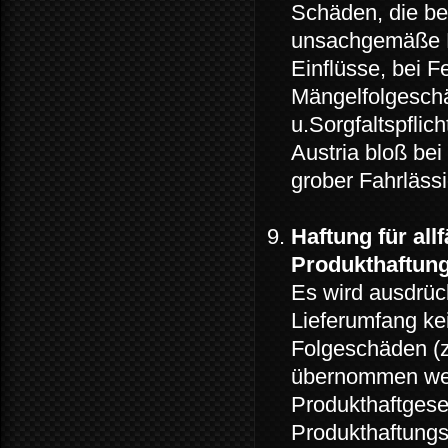
Schäden, die be
unsachgemäße B
Einflüsse, bei F
Mängelfolgeschä
u.Sorgfaltspflic
Austria bloß bei 
grober Fahrlässi
Haftung für all
Produkthaftun
Es wird ausdrüc
Lieferumfang kei
Folgeschäden (
übernommen wer
Produkthaftgese
Produkthaftung