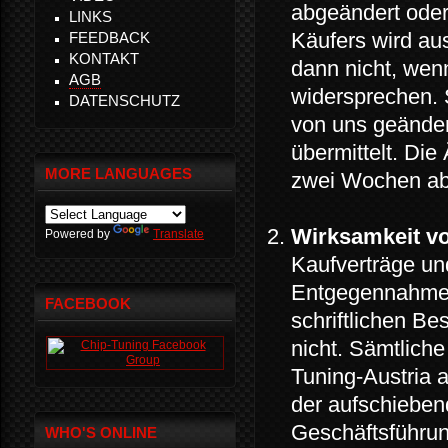
abgeändert ode
LINKS
Käufers wird au
FEEDBACK
KONTAKT
dann nicht, wen
AGB
widersprechen. 
DATENSCHUTZ
von uns geänder
übermittelt. Die
MORE LANGUAGES
zwei Wochen ab 
Wirksamkeit vo
Powered by
Translate
Kaufverträge u
Entgegennahme d
FACEBOOK
schriftlichen Be
nicht. Sämtlich
Tuning-Austria
der aufschieben
Geschäftsführun
WHO'S ONLINE