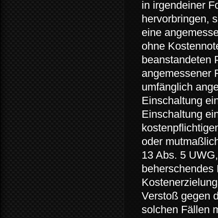
in irgendeiner 
hervorbringen, 
eine angemessen
ohne Kostennote
beanstandeten P
angemessener Fr
umfänglich ange
Einschaltung ein
Einschaltung ei
kostenpflichtig
oder mutmaßlich
13 Abs. 5 UWG, 
beherschendes M
Kostenerzielungs
Verstoß gegen d
solchen Fällen 