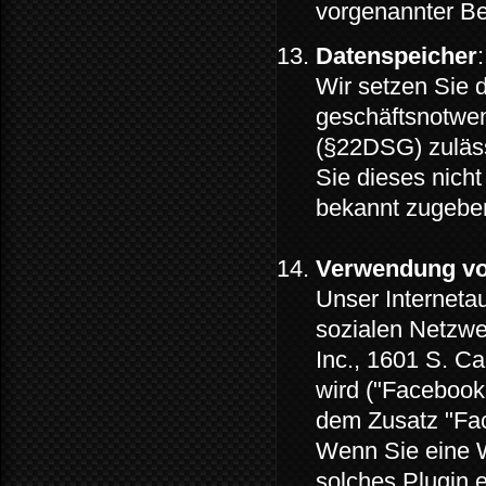
vorgenannter B
Datenspeicher
:
Wir setzen Sie d
geschäftsnotwe
(§22DSG) zuläss
Sie dieses nicht
bekannt zugebe
Verwendung vo
Unser Internetau
sozialen Netzw
Inc., 1601 S. Ca
wird ("Facebook
dem Zusatz "Fac
Wenn Sie eine We
solches Plugin e