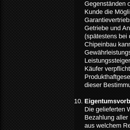
Gegenständen od
Kunde die Möglic
Garantievertrie
Getriebe und An
(spätestens bei
Chipeinbau kann
Gewährleistungsp
Leistungssteiger
Käufer verpflic
Produkthaftgese
dieser Bestimmu
Eigentumsvorb
Die gelieferten 
Bezahlung aller
aus welchem Rec