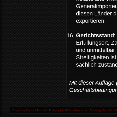
Generalimporteur
diesen Länder di
exportieren.
Gerichtsstand
:
Erfüllungsort, Z
und unmittelbar
Streitigkeiten is
sachlich zuständ
Mit dieser Auflage 
Geschäftsbedingun
Chiptuning Austria ▪ Inh. WOLF Dieter ▪ A-9805 Baldramsdorf, Schwaig 25 ▪ +43 664