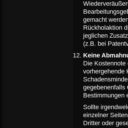
Wiederveräußeru
Bearbeitungsgeb
gemacht werden. 
Rückholaktion d
jeglichen Zusat
(z.B. bei Patent
Keine Abmahnu
Die Kostennote
vorhergehende K
Schadensminder
gegebenenfalls
Bestimmungen 
Sollte irgendwel
einzelner Seiten
Dritter oder ge