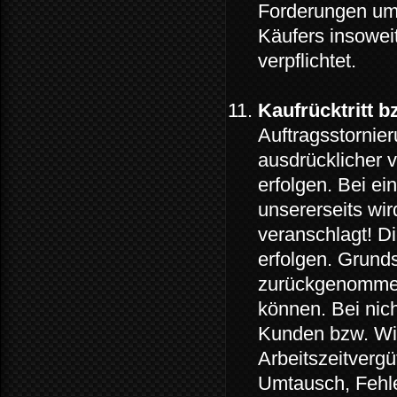
Forderungen um 
Käufers insowei
verpflichtet.
Kaufrücktritt 
Auftragsstornie
ausdrücklicher v
erfolgen. Bei ei
unsererseits wi
veranschlagt! 
erfolgen. Grunds
zurückgenommen
können. Bei nic
Kunden bzw. Wi
Arbeitszeitverg
Umtausch, Fehle