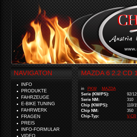
NAVIGATON
MAZDA 6 2.2 CD 
INFO
in
PKW
MAZDA
PRODUKTE
Serie (KW/PS):
92/12
FAHRZEUGE
Serie NM:
310
E-BIKE TUNING
Chip (KW/PS):
110/1
FAHRWERK
Chip NM:
350
FRAGEN
Chip-Typ:
V-CR
PREIS
INFO-FORMULAR
VIDEO