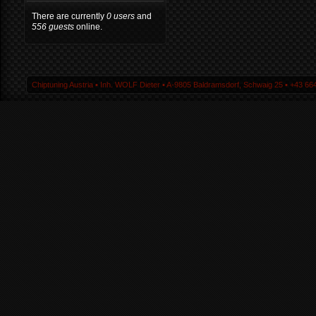
There are currently
0 users
and
556 guests
online.
Chiptuning Austria ▪ Inh. WOLF Dieter ▪ A-9805 Baldramsdorf, Schwaig 25 ▪ +43 664