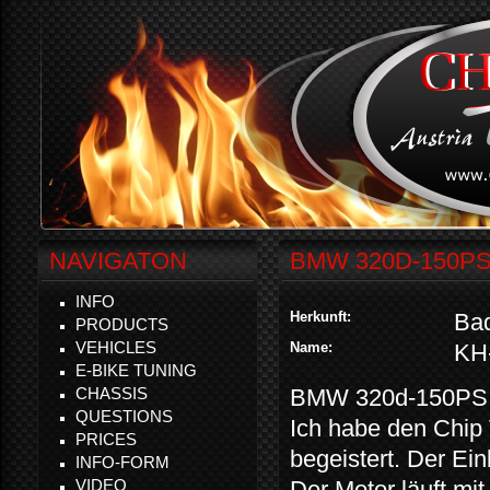
NAVIGATON
BMW 320D-150P
INFO
Herkunft:
Ba
PRODUCTS
VEHICLES
Name:
KH
E-BIKE TUNING
CHASSIS
BMW 320d-150PS
QUESTIONS
Ich habe den Chip 
PRICES
begeistert. Der Ein
INFO-FORM
VIDEO
Der Motor läuft mi