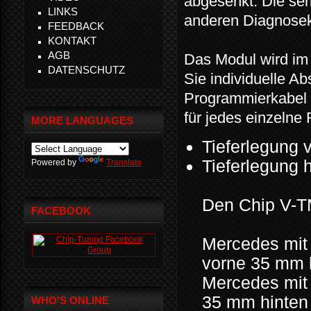
abgesenkt. Die ser
LINKS
anderen Diagnoseko
FEEDBACK
KONTAKT
AGB
Das Modul wird im 
DATENSCHUTZ
Sie individuelle 
Programmierkabel 
für jedes einzelne
MORE LANGUAGES
Tieferlegung
Tieferlegung 
Powered by
Translate
Den Chip V-TM
FACEBOOK
Mercedes mi
vorne 35 mm 
Mercedes mit
35 mm hinte
WHO'S ONLINE