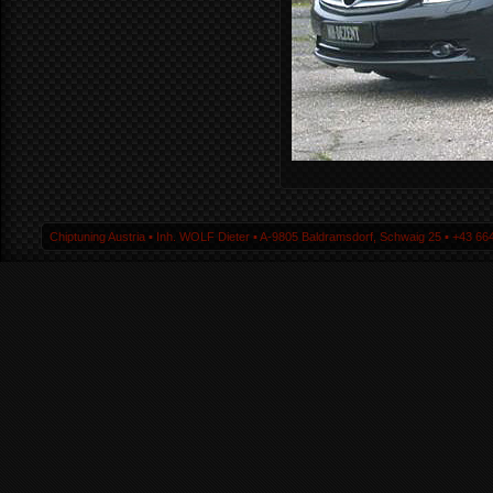
Chiptuning Austria ▪ Inh. WOLF Dieter ▪ A-9805 Baldramsdorf, Schwaig 25 ▪ +43 664